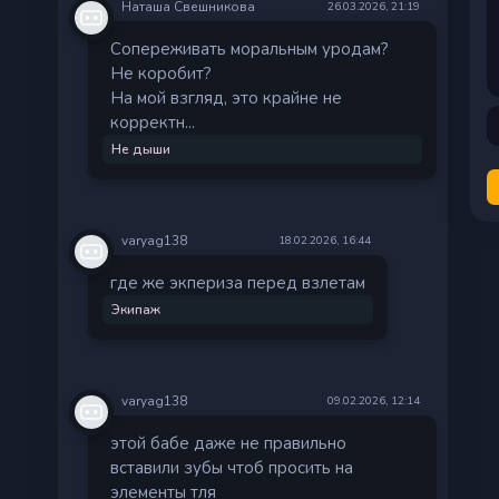
Наташа Свешникова
26.03.2026, 21:19
Сопереживать моральным уродам?
Не коробит?
На мой взгляд, это крайне не
корректн...
Не дыши
varyag138
18.02.2026, 16:44
где же экпериза перед взлетам
Экипаж
varyag138
09.02.2026, 12:14
этой бабе даже не правильно
вставили зубы чтоб просить на
элементы тля