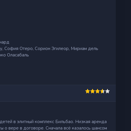
нард
, София Отеро, Сорион Эгилеор, Мириам дель
рко Оласабаль
 детей в элитный комплекс Бильбао. Низкая аренда
ты о вере в договоре. Сначала всё казалось шансом