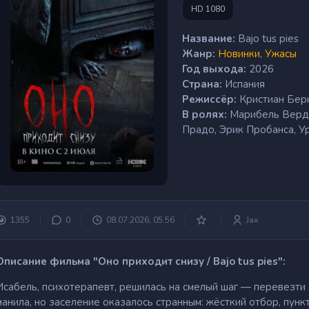
HD 1080
Название:
Bajo tus pies
Жанр:
Новинки
,
Ужасы
Год выхода:
2026
Страна:
Испания
Режиссёр:
Кристиан Бер
В ролях:
Марибель Верду
Прадо, Эрик Пробанса, У
1355
0
08.07.2026, 05:56
Jax
Описание фильма "Оно приходит снизу / Bajo tus pies":
Исабель, психотерапевт, решилась на смелый шаг — перевезти
манила, но заселение оказалось странным: жёсткий отбор, пунк