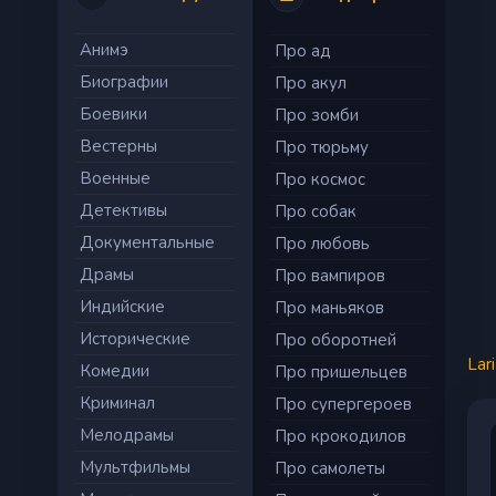
Анимэ
Про ад
Биографии
Про акул
Боевики
Про зомби
Вестерны
Про тюрьму
Военные
Про космос
Детективы
Про собак
Документальные
Про любовь
Драмы
Про вампиров
Индийские
Про маньяков
Исторические
Про оборотней
Lar
Комедии
Про пришельцев
Криминал
Про супергероев
Мелодрамы
Про крокодилов
Мультфильмы
Про самолеты