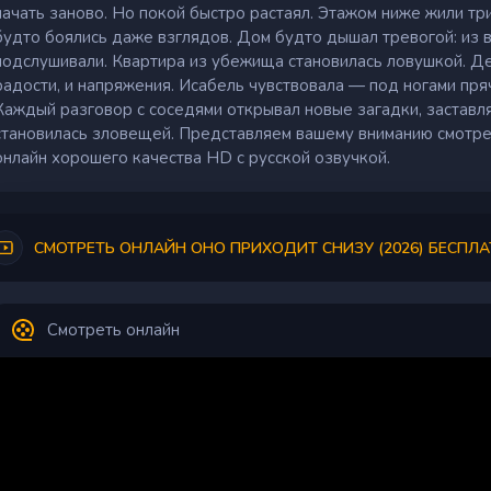
начать заново. Но покой быстро растаял. Этажом ниже жили т
будто боялись даже взглядов. Дом будто дышал тревогой: из 
подслушивали. Квартира из убежища становилась ловушкой. Де
радости, и напряжения. Исабель чувствовала — под ногами пря
Каждый разговор с соседями открывал новые загадки, заставл
становилась зловещей. Представляем вашему вниманию смотр
онлайн хорошего качества HD с русской озвучкой.
СМОТРЕТЬ ОНЛАЙН ОНО ПРИХОДИТ СНИЗУ (2026) БЕСПЛА
Смотреть онлайн