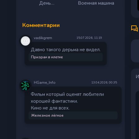
День
Военная машина
разоблачения
Комментарии
vadikgrem
15.07.2026, 11:19
Давно такого дерьма не видел.
Призрак в клетке
И
HGame_Info
13.04.2026, 00:35
Фильм который оценят любители
хорошей фантастики.
Кино не для всех.
Железное лёгкое