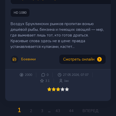
HD 1080
Воздух Бруклинских рынков пропитан вонью
дешёвой рыбы, бензина и гниющих овощей — мир,
где выживает лишь тот, кто готов драться.
Красивые слова здесь не в цене: правда
устанавливается кулаками, кастет...
Смотреть онлайн
Боевики
2000
0
27.05.2026, 07:07
3.1
Jax
1
2
3
...
43
44
ВПЕРЕД