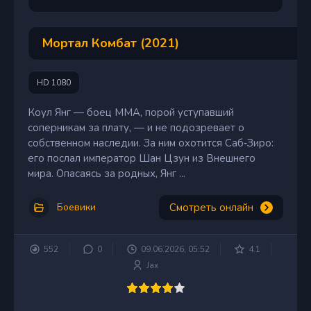
Мортал Комбат (2021)
HD 1080
Коул Янг — боец ММА, порой уступавший
соперникам за плату, — и не подозревает о
собственном наследии. За ним охотится Саб‑Зиро:
его послал император Шан Цзун из Внешнего
мира. Опасаясь за родных, Янг ...
Смотреть онлайн
Боевики
552
0
09.06.2026, 05:52
4.1
Jax