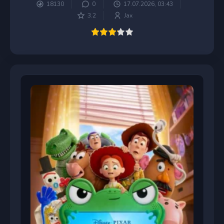
18130
0
17.07.2026, 03:43
3.2
Jax