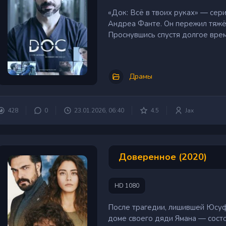
«Док: Всё в твоих руках» — сер
Андреа Фанте. Он пережил тяжё
Проснувшись спустя долгое время
Драмы
428
0
23.01.2026, 06:40
4.5
Jax
Доверенное (2020)
HD 1080
После трагедии, лишившей Юсуф
доме своего дяди Ямана — сост