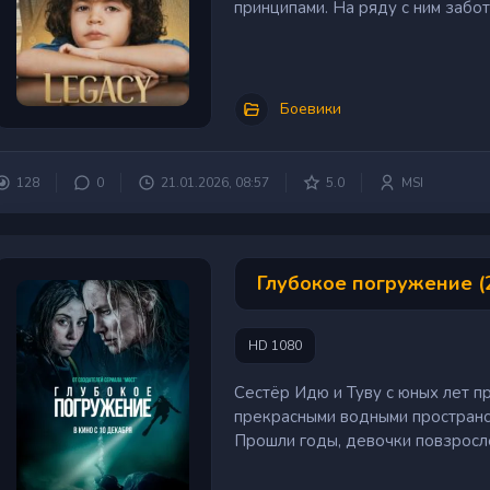
принципами. На ряду с ним забот
Боевики
128
0
21.01.2026, 08:57
5.0
MSI
Глубокое погружение (
HD 1080
Сестёр Идю и Туву с юных лет п
прекрасными водными пространс
Прошли годы, девочки повзрослел