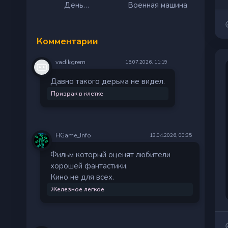
День
Военная машина
разоблачения
Комментарии
vadikgrem
15.07.2026, 11:19
Давно такого дерьма не видел.
Призрак в клетке
HGame_Info
13.04.2026, 00:35
Фильм который оценят любители
хорошей фантастики.
Кино не для всех.
Железное лёгкое