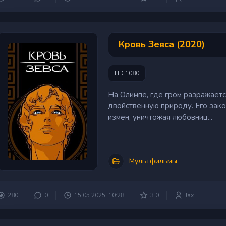
Кровь Зевса (2020)
HD 1080
На Олимпе, где гром разражаетс
двойственную природу. Его зако
измен, уничтожая любовниц...
Мультфильмы
280
0
15.05.2025, 10:28
3.0
Jax