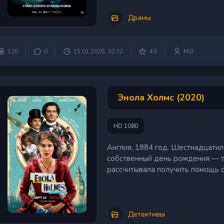
Драмы
120
0
15.01.2026, 10:32
4.5
MSI
Энола Холмс (2020)
HD 1080
Англия, 1884 год. Шестнадцати
собственный день рождения — т
рассчитывала получить помощь от
Детективы