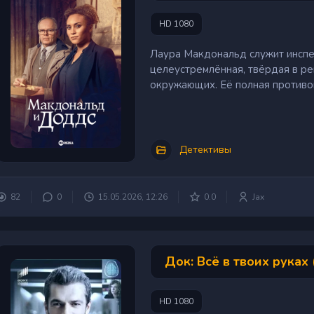
HD 1080
Лаура Макдональд служит инспе
целеустремлённая, твёрдая в реш
окружающих. Её полная противо
Детективы
82
0
15.05.2026, 12:26
0.0
Jax
Док: Всё в твоих руках 
HD 1080