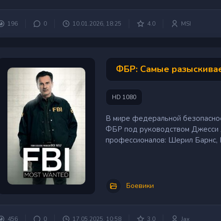
196
0
10.01.2026, 18:25
4.0
MSI
ФБР: Самые разыскивае
HD 1080
В мире федеральной безопаснос
ФБР под руководством Джесси 
профессионалов: Шерил Барнс, К
Боевики
456
0
17.05.2025, 10:58
3.0
Jax