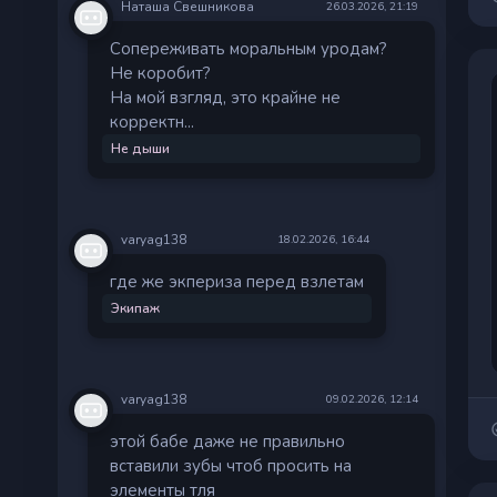
Наташа Свешникова
26.03.2026, 21:19
Сопереживать моральным уродам?
Не коробит?
На мой взгляд, это крайне не
корректн...
Не дыши
varyag138
18.02.2026, 16:44
где же экпериза перед взлетам
Экипаж
varyag138
09.02.2026, 12:14
этой бабе даже не правильно
вставили зубы чтоб просить на
элементы тля