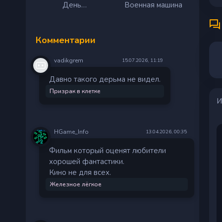
День
Военная машина
разоблачения
Комментарии
vadikgrem
15.07.2026, 11:19
Давно такого дерьма не видел.
Призрак в клетке
И
HGame_Info
13.04.2026, 00:35
Фильм который оценят любители
хорошей фантастики.
Кино не для всех.
Железное лёгкое