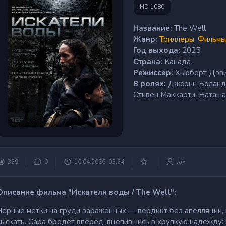
HD 1080
Название:
The Well
Жанр:
Триллеры
,
Фильмы
Год выхода:
2025
Страна:
Канада
Режиссёр:
Хьюберт Дэв
В ролях:
Джоэнн Боланд,
Стивен Маккарти, Наташ
329
0
10.04.2026, 03:24
Jax
Описание фильма "Искатели воды / The Well":
Чёрные метки на груди заражённых — вердикт без апелляции, 
сыскать. Сара бредёт вперёд, вцепившись в хрупкую надежду: