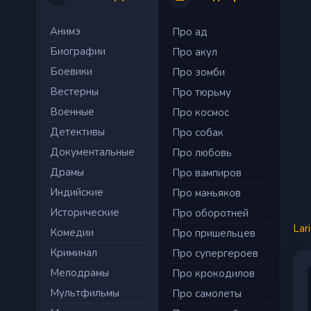
Анимэ
Про ад
Биографии
Про акул
Боевики
Про зомби
Вестерны
Про тюрьму
Военные
Про космос
Детективы
Про собак
Документальные
Про любовь
Драмы
Про вампиров
Индийские
Про маньяков
Исторические
Про оборотней
Lar
Комедии
Про пришельцев
Криминал
Про супергероев
Мелодрамы
Про крокодилов
Мультфильмы
Про самолеты