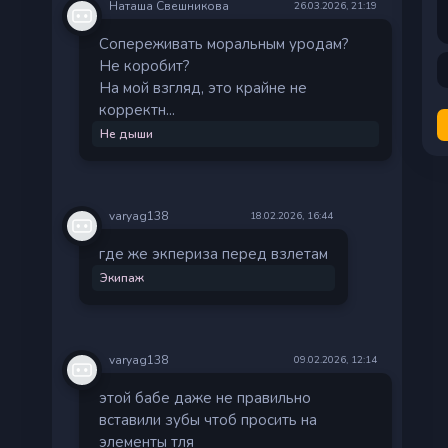
Наташа Свешникова
26.03.2026, 21:19
Сопереживать моральным уродам?
Не коробит?
На мой взгляд, это крайне не
корректн...
Не дыши
varyag138
18.02.2026, 16:44
где же экпериза перед взлетам
Экипаж
varyag138
09.02.2026, 12:14
этой бабе даже не правильно
вставили зубы чтоб просить на
элементы тля