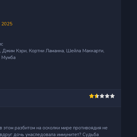
 2025
ис
 Джим Кэри, Кортни Ламанна, Шейла Маккарти,
а Мумба
в этом разбитом на осколки мире противоядия не
 вдруг дочь унаследовала иммунитет? Судьба