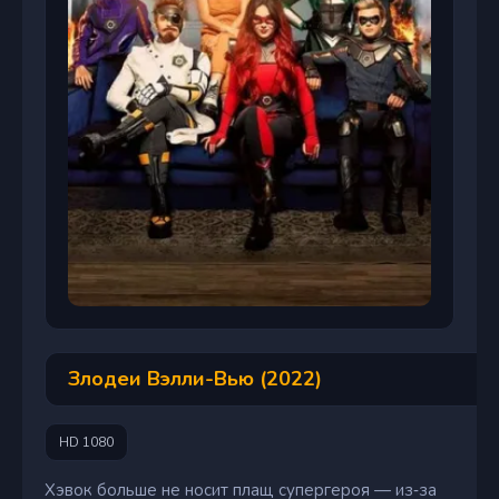
Злодеи Вэлли-Вью (2022)
HD 1080
Хэвок больше не носит плащ супергероя — из‑за