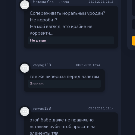
Наташа Свешникова
26.03.2026, 21:19
Сопереживать моральным уродам?
Не коробит?
На мой взгляд, это крайне не
корректн...
Не дыши
varyag138
18.02.2026, 16:44
где же экпериза перед взлетам
Экипаж
varyag138
09.02.2026, 12:14
этой бабе даже не правильно
вставили зубы чтоб просить на
элементы тля