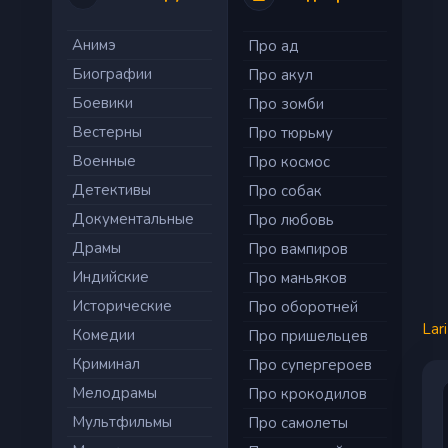
Анимэ
Про ад
Биографии
Про акул
Боевики
Про зомби
Вестерны
Про тюрьму
Военные
Про космос
Детективы
Про собак
Документальные
Про любовь
Драмы
Про вампиров
Индийские
Про маньяков
Исторические
Про оборотней
Lar
Комедии
Про пришельцев
Криминал
Про супергероев
Мелодрамы
Про крокодилов
Мультфильмы
Про самолеты