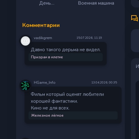
День
Военная машина
разоблачения
Комментарии
vadikgrem
15.07.2026, 11:19
Давно такого дерьма не видел.
Призрак в клетке
И
HGame_Info
13.04.2026, 00:35
Фильм который оценят любители
хорошей фантастики.
Кино не для всех.
Железное лёгкое