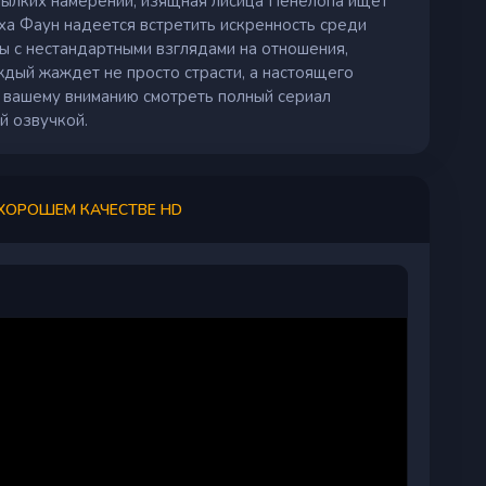
пылких намерений, изящная лисица Пенелопа ищет
иха Фаун надеется встретить искренность среди
цы с нестандартными взглядами на отношения,
дый жаждет не просто страсти, а настоящего
м вашему вниманию смотреть полный сериал
й озвучкой.
 ХОРОШЕМ КАЧЕСТВЕ HD