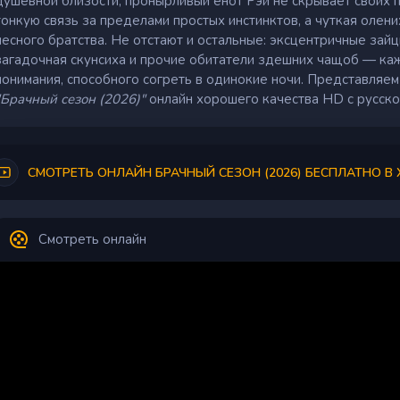
душевной близости, пронырливый енот Рэй не скрывает своих 
тонкую связь за пределами простых инстинктов, а чуткая олен
лесного братства. Не отстают и остальные: эксцентричные зай
загадочная скунсиха и прочие обитатели здешних чащоб — каж
понимания, способного согреть в одинокие ночи. Представляе
"Брачный сезон (2026)"
онлайн хорошего качества HD с русско
СМОТРЕТЬ ОНЛАЙН БРАЧНЫЙ СЕЗОН (2026) БЕСПЛАТНО В
Смотреть онлайн