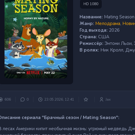
HD 1080
Название:
Mating Season
Жанр:
Мелодрама
,
Нови
Год выхода:
2026
Страна:
США
Режиссёр:
Энтони Льои,
В ролях:
Ник Кролл, Джу
606
0
23.05.2026, 12:41
Jax
Описание сериала "Брачный сезон / Mating Season":
В лесах Америки кипит необычная жизнь: угрюмый медведь Дж