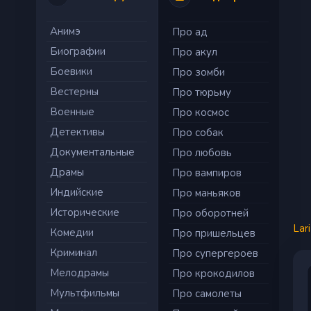
Анимэ
Про ад
Биографии
Про акул
Боевики
Про зомби
Вестерны
Про тюрьму
Военные
Про космос
Детективы
Про собак
Документальные
Про любовь
Драмы
Про вампиров
Индийские
Про маньяков
Исторические
Про оборотней
Lar
Комедии
Про пришельцев
Криминал
Про супергероев
Мелодрамы
Про крокодилов
Мультфильмы
Про самолеты