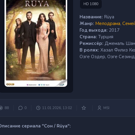
HD 1080
Название:
Rüya
Жанр:
Мелодрама
,
Семе
Год выхода:
2017
Страна:
Турция
Режиссёр:
Джемаль Ша
В ролях:
Хазал Филиз Кю
Озге Оздер, Озге Сезин
88
0
11.01.2026, 13:02
MSI
Описание сериала "Сон / Rüya":