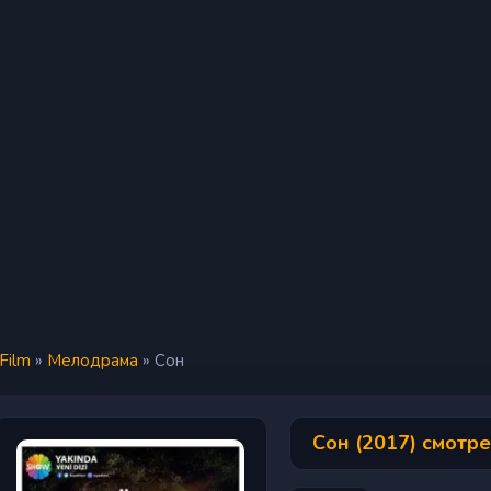
iFilm
»
Мелодрама
» Сон
Сон (2017) смотр