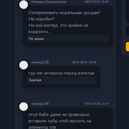
Наташа Свешникова
26.03.2026, 21:19
Сопереживать моральным уродам?
Не коробит?
На мой взгляд, это крайне не
корректн...
Не дыши
varyag138
18.02.2026, 16:44
где же экпериза перед взлетам
Экипаж
varyag138
09.02.2026, 12:14
этой бабе даже не правильно
вставили зубы чтоб просить на
элементы тля