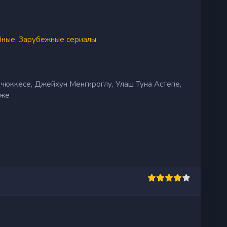
йные
,
Зарубежные сериалы
н
чюккёсе, Джейхун Менгироглу, Улаш Туна Астепе,
дже