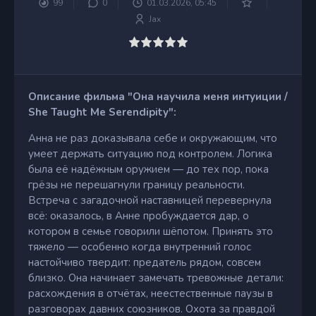
99
0
01.03.2026, 05:45
Jax
Описание фильма "Она научила меня интуиции /
She Taught Me Serendipity":
Анна не раз доказывала себе и окружающим, что
умеет держать ситуацию под контролем. Логика
была её надёжным оружием — до тех пор, пока
грёзы не перешагнули границу реальности.
Встреча с загадочной наставницей перевернула
всё: оказалось, в Анне пробуждается дар, о
котором в семье говорили шёпотом. Принять это
тяжело — особенно когда внутренний голос
настойчиво твердит: предатель рядом, совсем
близко. Она начинает замечать тревожные детали:
расхождения в отчётах, неестественные паузы в
разговорах давних союзников. Охота за правдой