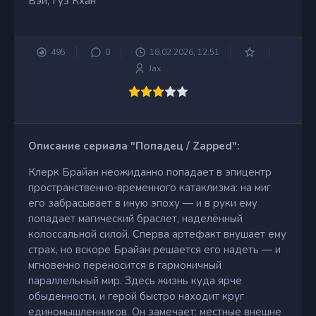
Вэй, Гуз Кхан
495
0
18.02.2026, 12:51
Jax
Описание сериала "Попадец / Zapped":
Клерк Брайан неожиданно попадает в эпицентр
пространственно‑временного катаклизма: на миг
его забрасывает в иную эпоху — и в руки ему
попадает магический браслет, наделённый
колоссальной силой. Сперва артефакт внушает ему
страх, но вскоре Брайан решается его надеть — и
мгновенно переносится в гармоничный
параллельный мир. Здесь жизнь куда ярче
обыденности, и герой быстро находит круг
единомышленников. Он замечает: местные внешне