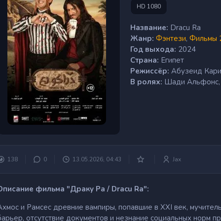
HD 1080
Название:
Dracu Ra
Жанр:
Фэнтези
,
Фильмы 
Год выхода:
2024
Страна:
Египет
Режиссёр:
Абузеид Кар
В ролях:
Шади Альфонс, 
138
0
13.05.2026, 04:43
Jax
Описание фильма "Драку Ра / Dracu Ra":
Ахмос и Рамсес древние вампиры, попавшие в XXI век, мучите
барьер, отсутствие документов и незнание социальных норм п