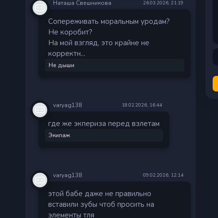
Наташа Свешникова
26.03.2026, 21:19
Сопереживать моральным уродам?
Не коробит?
На мой взгляд, это крайне не
корректн...
Не дыши
varyag138
18.02.2026, 16:44
где же экпериза перед взлетам
Экипаж
varyag138
09.02.2026, 12:14
этой бабе даже не правильно
вставили зубы чтоб просить на
элементы тля