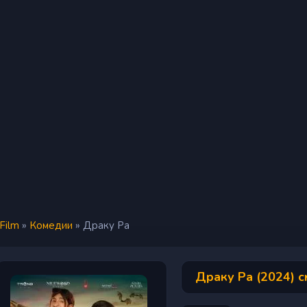
iFilm
»
Комедии
» Драку Ра
Драку Ра (2024) 