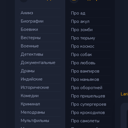
Анимэ
Про ад
Биографии
Про акул
Боевики
Про зомби
Вестерны
Про тюрьму
Военные
Про космос
Детективы
Про собак
Документальные
Про любовь
Драмы
Про вампиров
Индийские
Про маньяков
Исторические
Про оборотней
Lar
Комедии
Про пришельцев
Криминал
Про супергероев
Мелодрамы
Про крокодилов
Мультфильмы
Про самолеты