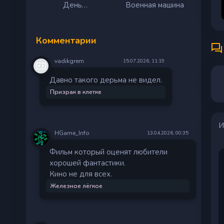
День
Военная машина
разоблачения
Комментарии
vadikgrem
15.07.2026, 11:19
Давно такого дерьма не видел.
Призрак в клетке
И
HGame_Info
13.04.2026, 00:35
Фильм который оценят любители
хорошей фантастики.
Кино не для всех.
Железное лёгкое