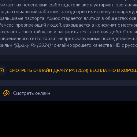
считают их нелегалами, работодатели эксплуатируют, заставляя
когда социальный работник, заподозрив их истинную природу, 
фальшивые паспорта. Ахмос старается влиться в общество: осв
Рамсес, презирающий людей, ввязывается в конфликт с местно
сохранить свою тайну, но и защитить тех, кто к ним добр. Сто
современного гетто грозит непредсказуемыми последствиями.
фильм
"Драку Ра (2024)"
онлайн хорошего качества HD с русск
СМОТРЕТЬ ОНЛАЙН ДРАКУ РА (2024) БЕСПЛАТНО В ХОРО
Смотреть онлайн