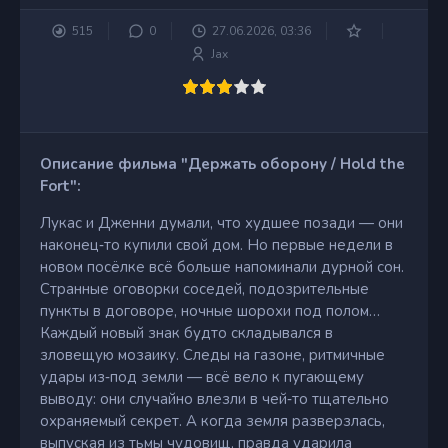
515
0
27.06.2026, 03:36
Jax
Описание фильма "Держать оборону / Hold the
Fort":
Лукас и Дженни думали, что худшее позади — они
наконец‑то купили свой дом. Но первые недели в
новом посёлке всё больше напоминали дурной сон.
Странные оговорки соседей, подозрительные
пункты в договоре, ночные шорохи под полом…
Каждый новый знак будто складывался в
зловещую мозаику. Следы на газоне, ритмичные
удары из‑под земли — всё вело к пугающему
выводу: они случайно влезли в чей‑то тщательно
охраняемый секрет. А когда земля разверзлась,
выпуская из тьмы чудовищ, правда ударила