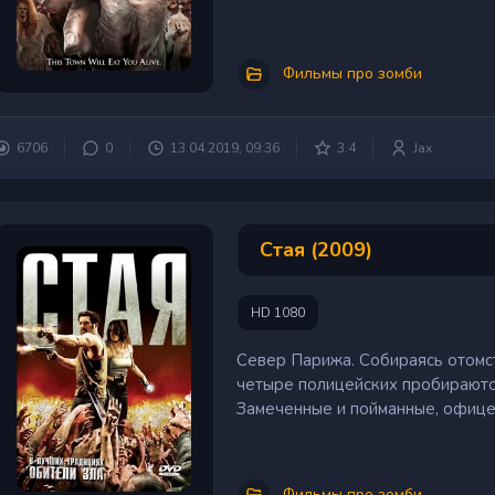
Фильмы про зомби
6706
0
13.04.2019, 09:36
3.4
Jax
Стая (2009)
HD 1080
Север Парижа. Собираясь отомс
четыре полицейских пробираютс
Замеченные и пойманные, офицер
Фильмы про зомби