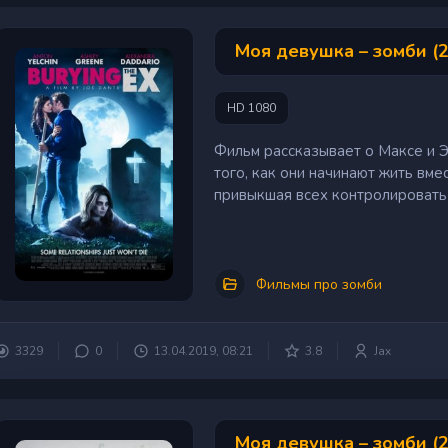
Моя девушка – зомби (
HD 1080
Фильм рассказывает о Максе и Э
того, как они начинают жить вме
привыкшая всех контролировать и
Фильмы про зомби
3329
0
13.04.2019, 08:21
3.8
Jax
Моя девушка – зомби (