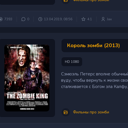
7393
0
13.04.2019, 08:56
4.1
Jax
Король зомби (2013)
HD 1080
Сэмюэль Петерс вполне обычный
вуду, чтобы вернуть к жизни с
сталкивается с Богом зла Калфу,
Фильмы про зомби