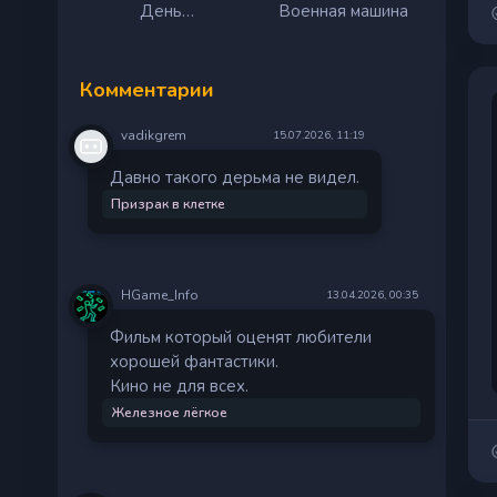
День
Военная машина
разоблачения
Комментарии
vadikgrem
15.07.2026, 11:19
Давно такого дерьма не видел.
Призрак в клетке
HGame_Info
13.04.2026, 00:35
Фильм который оценят любители
хорошей фантастики.
Кино не для всех.
Железное лёгкое