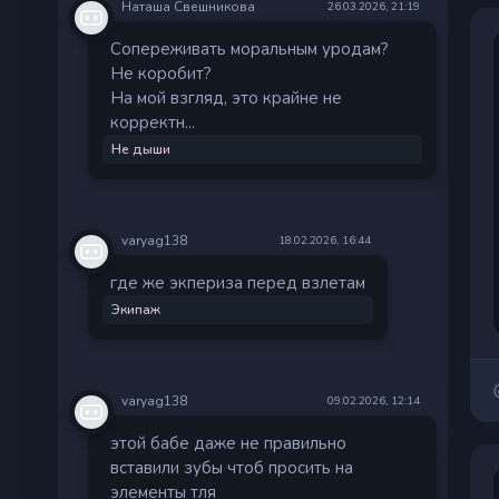
Наташа Свешникова
26.03.2026, 21:19
Сопереживать моральным уродам?
Не коробит?
На мой взгляд, это крайне не
корректн...
Не дыши
varyag138
18.02.2026, 16:44
где же экпериза перед взлетам
Экипаж
varyag138
09.02.2026, 12:14
этой бабе даже не правильно
вставили зубы чтоб просить на
элементы тля