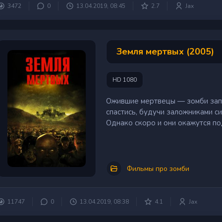
3472
0
13.04.2019, 08:45
2.7
Jax
Земля мертвых (2005)
HD 1080
Ожившие мертвецы — зомби запо
спастись, будучи заложниками с
Однако скоро и они окажутся под
Фильмы про зомби
11747
0
13.04.2019, 08:38
4.1
Jax