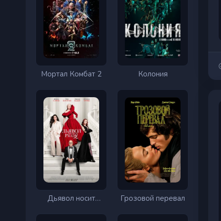
Мортал Комбат 2
Колония
Дьявол носит
Грозовой перевал
Prada 2