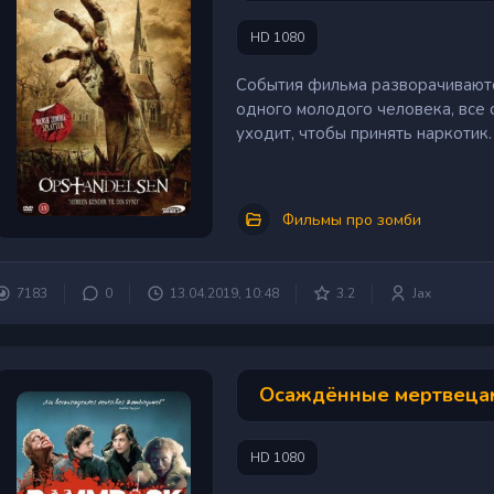
HD 1080
События фильма разворачиваютс
одного молодого человека, все 
уходит, чтобы принять наркотик.
Фильмы про зомби
7183
0
13.04.2019, 10:48
3.2
Jax
Осаждённые мертвецам
HD 1080