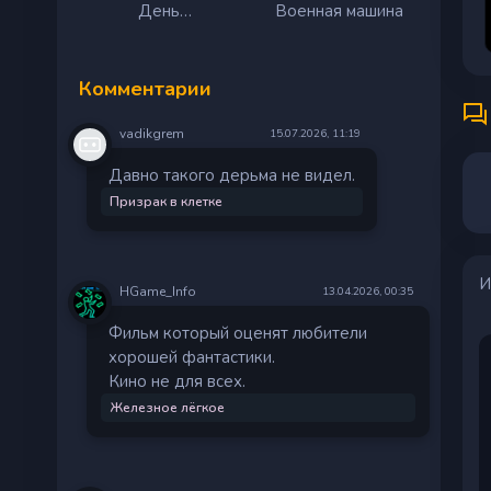
День
Военная машина
разоблачения
Комментарии
vadikgrem
15.07.2026, 11:19
Давно такого дерьма не видел.
Призрак в клетке
И
HGame_Info
13.04.2026, 00:35
Фильм который оценят любители
хорошей фантастики.
Кино не для всех.
Железное лёгкое