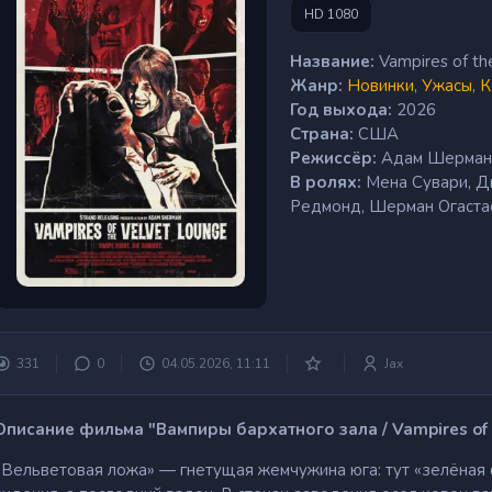
HD 1080
Название:
Vampires of th
Жанр:
Новинки
,
Ужасы
,
К
Год выхода:
2026
Страна:
США
Режиссёр:
Адам Шерман
В ролях:
Мена Сувари, Д
Редмонд, Шерман Огаста
331
0
04.05.2026, 11:11
Jax
Описание фильма "Вампиры бархатного зала / Vampires of 
«Вельветовая ложа» — гнетущая жемчужина юга: тут «зелёная