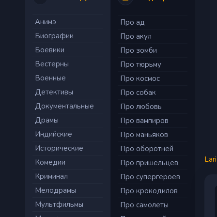
Анимэ
Про ад
Биографии
Про акул
Боевики
Про зомби
Вестерны
Про тюрьму
Военные
Про космос
Детективы
Про собак
Документальные
Про любовь
Драмы
Про вампиров
Индийские
Про маньяков
Исторические
Про оборотней
Lar
Комедии
Про пришельцев
Криминал
Про супергероев
Мелодрамы
Про крокодилов
Мультфильмы
Про самолеты