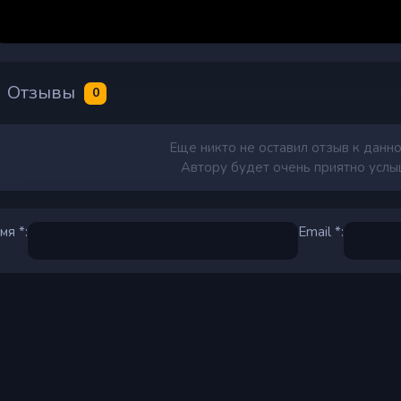
Отзывы
0
Еще никто не оставил отзыв к данно
Автору будет очень приятно услыш
мя *:
Email *: