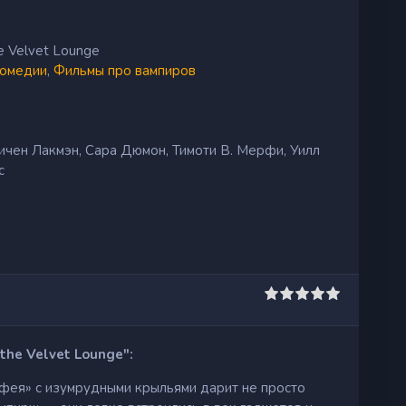
e Velvet Lounge
омедии
,
Фильмы про вампиров
ичен Лакмэн, Сара Дюмон, Тимоти В. Мерфи, Уилл
с
the Velvet Lounge":
 фея» с изумрудными крыльями дарит не просто