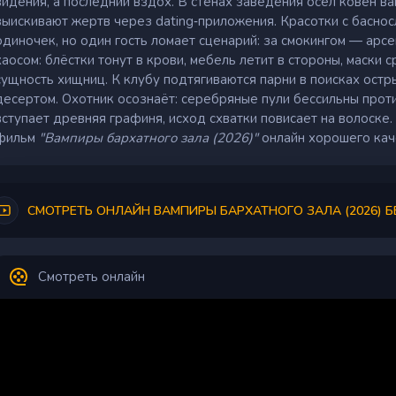
видения, а последний вздох. В стенах заведения осел ковен в
выискивают жертв через dating‑приложения. Красотки с басно
одиночек, но один гость ломает сценарий: за смокингом — арс
хаосом: блёстки тонут в крови, мебель летит в стороны, маски
сущность хищниц. К клубу подтягиваются парни в поисках ост
десертом. Охотник осознаёт: серебряные пули бессильны прот
вступает древняя графиня, исход схватки повисает на волоск
фильм
"Вампиры бархатного зала (2026)"
онлайн хорошего каче
СМОТРЕТЬ ОНЛАЙН ВАМПИРЫ БАРХАТНОГО ЗАЛА (2026) 
Смотреть онлайн