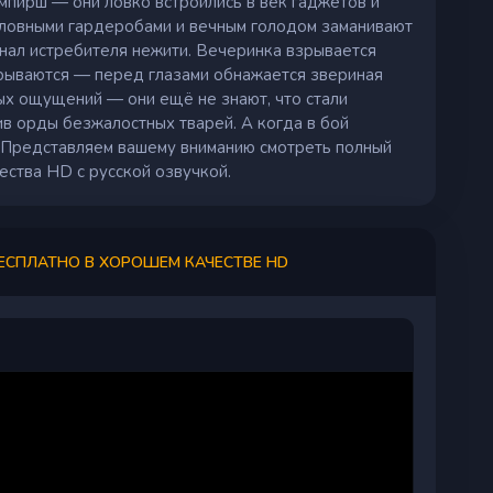
ампирш — они ловко встроились в век гаджетов и
словными гардеробами и вечным голодом заманивают
енал истребителя нежити. Вечеринка взрывается
 срываются — перед глазами обнажается звериная
рых ощущений — они ещё не знают, что стали
ив орды безжалостных тварей. А когда в бой
е. Представляем вашему вниманию смотреть полный
ства HD с русской озвучкой.
БЕСПЛАТНО В ХОРОШЕМ КАЧЕСТВЕ HD