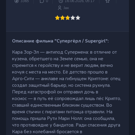
3365
0
16.06.2026, 05:17
Jax
Описание фильма "Супергёрл / Supergirl":
Кара Зор‑Эл — антипод Супермена: в отличие от
кузена, обретшего на Земле семью, она не
стремится к геройству и не верит людям, вечно
кочуя с места на место. Её детство прошло в
Арго‑Сити — анклаве на гибнущем Криптоне: отец
создал защитный барьер, но система рухнула.
Перед катастрофой он отправил дочь в
космос — в путь её сопровождал лишь пёс Крипто,
ставший единственным близким существом. Во
время стычки с пиратами питомца отравили. На
помощь пришла Рути Мари Нолл: она сообщила,
что противоядие у бандитов. Ради спасения друга
Кара без колебаний бросается в