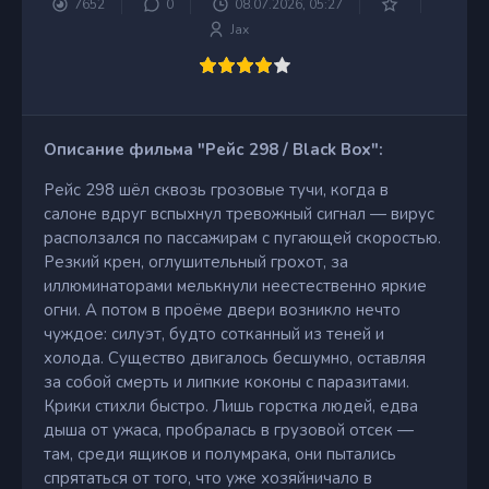
7652
0
08.07.2026, 05:27
Jax
Описание фильма "Рейс 298 / Black Box":
Рейс 298 шёл сквозь грозовые тучи, когда в
салоне вдруг вспыхнул тревожный сигнал — вирус
расползался по пассажирам с пугающей скоростью.
Резкий крен, оглушительный грохот, за
иллюминаторами мелькнули неестественно яркие
огни. А потом в проёме двери возникло нечто
чуждое: силуэт, будто сотканный из теней и
холода. Существо двигалось бесшумно, оставляя
за собой смерть и липкие коконы с паразитами.
Крики стихли быстро. Лишь горстка людей, едва
дыша от ужаса, пробралась в грузовой отсек —
там, среди ящиков и полумрака, они пытались
спрятаться от того, что уже хозяйничало в