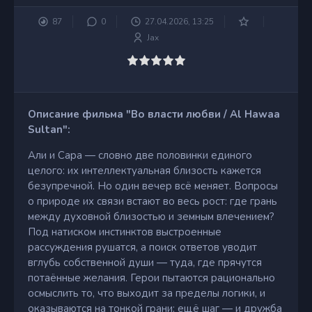
87
0
27.04.2026, 13:25
Jax
Описание фильма "Во власти любви / Al Hawaa
Sultan":
Али и Сара — словно две половинки единого
целого: их интеллектуальная близость кажется
безупречной. Но один вечер всё меняет. Вопросы
о природе их связи встают во весь рост: где грань
между духовной близостью и земным влечением?
Под натиском инстинктов выстроенные
рассуждения рушатся, а поиск ответов уводит
вглубь собственной души — туда, где прячутся
потаённые желания. Герои пытаются рационально
осмыслить то, что выходит за пределы логики, и
оказываются на тонкой грани: ещё шаг — и дружба