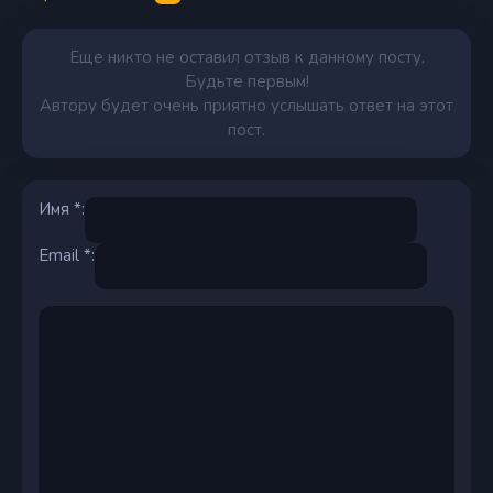
Еще никто не оставил отзыв к данному посту.
Будьте первым!
Автору будет очень приятно услышать ответ на этот
пост.
Имя *:
Email *: