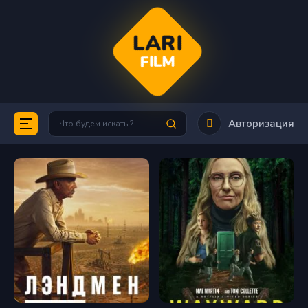
LARI
FILM
Авторизация