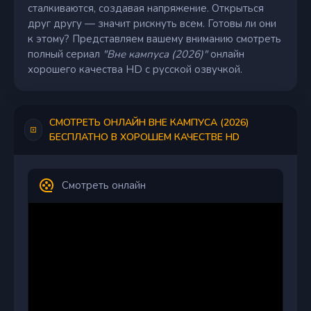
сталкиваются, создавая напряжение. Открыться
друг другу — значит рискнуть всем. Готовы ли они
к этому? Представляем вашему вниманию смотреть
полный сериал
"Вне кампуса (2026)"
онлайн
хорошего качества HD с русской озвучкой.
СМОТРЕТЬ ОНЛАЙН ВНЕ КАМПУСА (2026)
БЕСПЛАТНО В ХОРОШЕМ КАЧЕСТВЕ HD
Смотреть онлайн