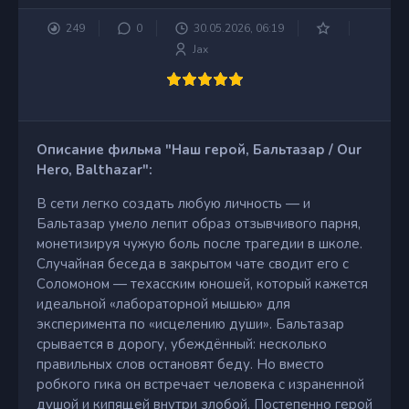
249
0
30.05.2026, 06:19
Jax
Описание фильма "Наш герой, Бальтазар / Our
Hero, Balthazar":
В сети легко создать любую личность — и
Бальтазар умело лепит образ отзывчивого парня,
монетизируя чужую боль после трагедии в школе.
Случайная беседа в закрытом чате сводит его с
Соломоном — техасским юношей, который кажется
идеальной «лабораторной мышью» для
эксперимента по «исцелению души». Бальтазар
срывается в дорогу, убеждённый: несколько
правильных слов остановят беду. Но вместо
робкого гика он встречает человека с израненной
душой и кипящей внутри злобой. Постепенно герой