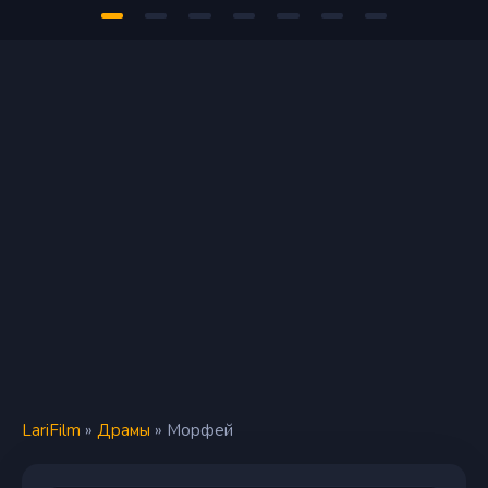
LariFilm
»
Драмы
» Морфей