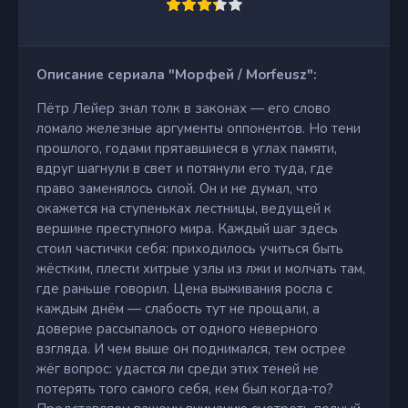
Описание сериала "Морфей / Morfeusz":
Пётр Лейер знал толк в законах — его слово
ломало железные аргументы оппонентов. Но тени
прошлого, годами прятавшиеся в углах памяти,
вдруг шагнули в свет и потянули его туда, где
право заменялось силой. Он и не думал, что
окажется на ступеньках лестницы, ведущей к
вершине преступного мира. Каждый шаг здесь
стоил частички себя: приходилось учиться быть
жёстким, плести хитрые узлы из лжи и молчать там,
где раньше говорил. Цена выживания росла с
каждым днём — слабость тут не прощали, а
доверие рассыпалось от одного неверного
взгляда. И чем выше он поднимался, тем острее
жёг вопрос: удастся ли среди этих теней не
потерять того самого себя, кем был когда‑то?