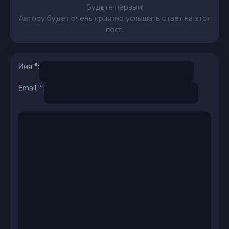
Будьте первым!
Автору будет очень приятно услышать ответ на этот
пост.
Имя *:
Email *: