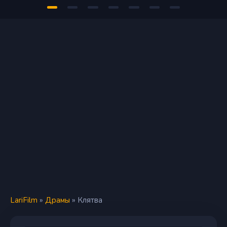
LariFilm
»
Драмы
» Клятва