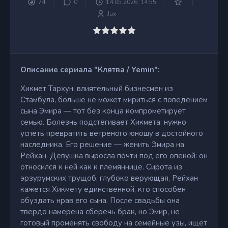
74
0
14.05.2026, 14:55
Jax
Описание сериала "Клятва / Yemin":
Хикмет Тархун, влиятельный бизнесмен из
Стамбула, больше не может мириться с поведением
сына Эмира — тот без конца компрометирует
семью. Болезнь подстёгивает Хикмета: нужно
успеть превратить ветреного юношу в достойного
наследника. Его решение — женить Эмира на
Рейхан. Девушка выросла почти под его опекой: он
относился к ней как к племяннице. Сирота из
эрзурумских трущоб, глубоко верующая, Рейхан
кажется Хикмету единственной, кто способен
обуздать нрав его сына. После свадьбы она
твёрдо намерена сберечь брак, но Эмир, не
готовый променять свободу на семейные узы, ищет