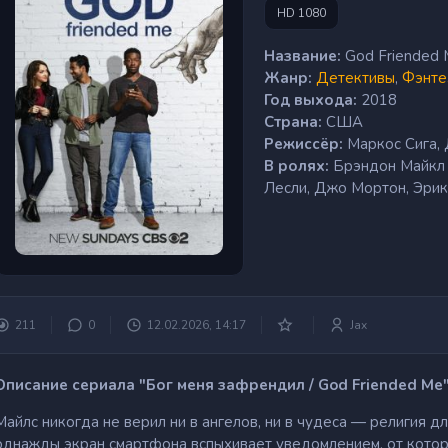
HD 1080
Название:
God Friended
Жанр:
Детективы
,
Фэнте
Год выхода:
2018
Страна:
США
Режиссёр:
Маркос Сига,
В ролях:
Брэндон Майкл 
Лесли, Джо Мортон, Эрик
211
0
12.02.2026, 14:17
Jax
Описание сериала "Бог меня зафрендил / God Friended Me"
Майлс никогда не верил ни в ангелов, ни в чудеса — религия д
однажды экран смартфона вспыхивает уведомлением, от которо