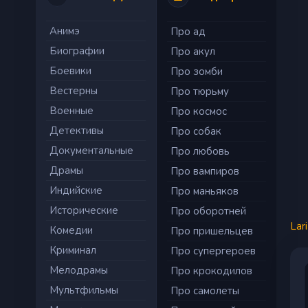
Анимэ
Про ад
Биографии
Про акул
Боевики
Про зомби
Вестерны
Про тюрьму
Военные
Про космос
Детективы
Про собак
Документальные
Про любовь
Драмы
Про вампиров
Индийские
Про маньяков
Исторические
Про оборотней
Lar
Комедии
Про пришельцев
Криминал
Про супергероев
Мелодрамы
Про крокодилов
Мультфильмы
Про самолеты