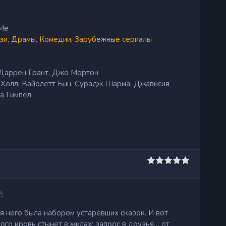
 Me
зи
,
Драмы
,
Комедии
,
Зарубежные сериалы
 Даррен Грант, Джо Мортон
Холл, Вайолетт Бин, Сурадж Шарма, Джависия
а Гимпел
:
ля него была набором устаревших сказок. И вот
го кровь стынет в жилах: запрос в друзья… от