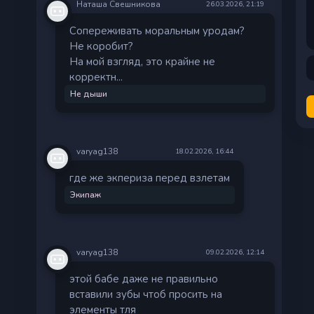
Наташа Свешникова
26.03.2026, 21:19
Сопереживать моральным уродам?
Не коробит?
На мой взгляд, это крайне не
корректн...
Не дыши
varyag138
18.02.2026, 16:44
где же экпериза перед взлетам
Экипаж
varyag138
09.02.2026, 12:14
этой бабе даже не правильно
вставили зубы чтоб просить на
элементы тля