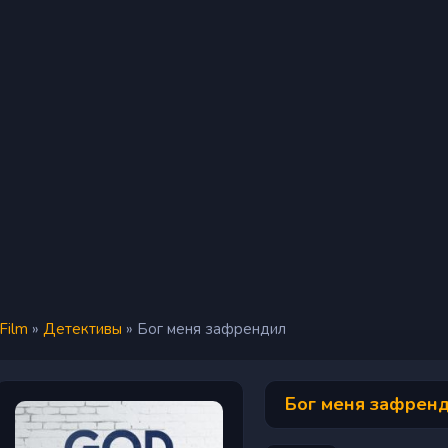
iFilm
»
Детективы
» Бог меня зафрендил
Бог меня зафренд