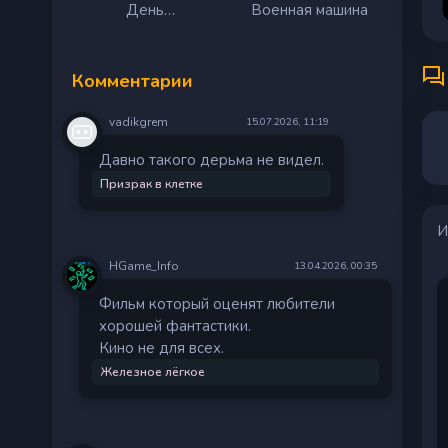
День
Военная машина
разоблачения
Комментарии
vadikgrem
15.07.2026, 11:19
Давно такого дерьма не видел.
Призрак в клетке
И
HGame_Info
13.04.2026, 00:35
Фильм который оценят любители
хорошей фантастики.
Кино не для всех.
Железное лёгкое