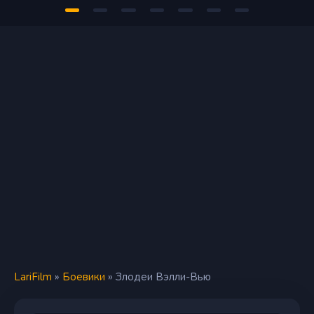
LariFilm
»
Боевики
» Злодеи Вэлли-Вью