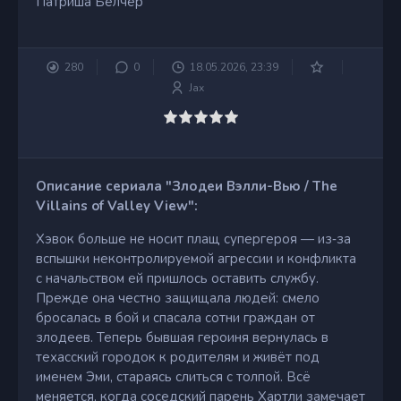
Патриша Белчер
280
0
18.05.2026, 23:39
Jax
Описание сериала "Злодеи Вэлли-Вью / The
Villains of Valley View":
Хэвок больше не носит плащ супергероя — из‑за
вспышки неконтролируемой агрессии и конфликта
с начальством ей пришлось оставить службу.
Прежде она честно защищала людей: смело
бросалась в бой и спасала сотни граждан от
злодеев. Теперь бывшая героиня вернулась в
техасский городок к родителям и живёт под
именем Эми, стараясь слиться с толпой. Всё
меняется, когда соседский парень Хартли замечает