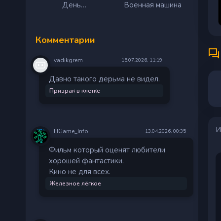
День
Военная машина
разоблачения
Комментарии
vadikgrem
15.07.2026, 11:19
Давно такого дерьма не видел.
Призрак в клетке
И
HGame_Info
13.04.2026, 00:35
Фильм который оценят любители
хорошей фантастики.
Кино не для всех.
Железное лёгкое