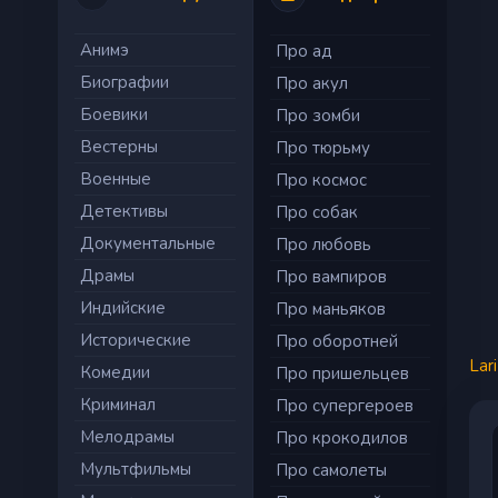
Анимэ
Про ад
Биографии
Про акул
Боевики
Про зомби
Вестерны
Про тюрьму
Военные
Про космос
Детективы
Про собак
Документальные
Про любовь
Драмы
Про вампиров
Индийские
Про маньяков
Исторические
Про оборотней
Lar
Комедии
Про пришельцев
Криминал
Про супергероев
Мелодрамы
Про крокодилов
Мультфильмы
Про самолеты