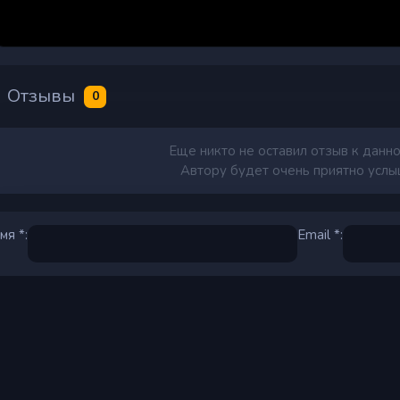
Отзывы
0
Еще никто не оставил отзыв к данно
Автору будет очень приятно услыш
мя *:
Email *: