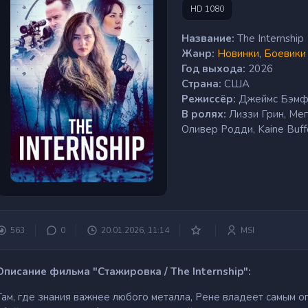
HD 1080
Название:
The Internship
Жанр:
Новинки
,
Боевики
Год выхода:
2026
Страна:
США
Режиссёр:
Джеймс Бэм
В ролях:
Лиззи Грин, Мег
Оливер Родди, Kaine Buf
563
0
20.01.2026, 11:14
MSI
Описание фильма "Стажировка / The Internship":
Там, где знания важнее любого металла, Рене владеет самым 