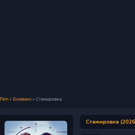
iFilm
»
Боевики
» Стажировка
Стажировка (2026