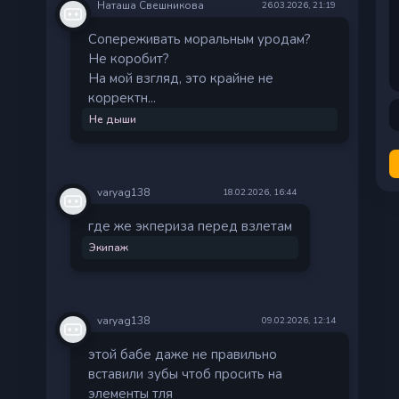
Наташа Свешникова
26.03.2026, 21:19
Сопереживать моральным уродам?
Не коробит?
На мой взгляд, это крайне не
корректн...
Не дыши
varyag138
18.02.2026, 16:44
где же экпериза перед взлетам
Экипаж
varyag138
09.02.2026, 12:14
этой бабе даже не правильно
вставили зубы чтоб просить на
элементы тля