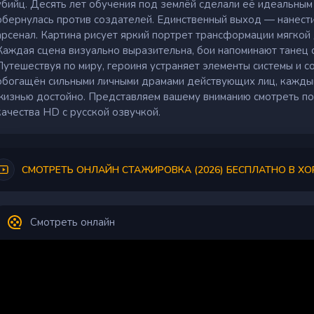
убийц. Десять лет обучения под землёй сделали её идеальным
обернулась против создателей. Единственный выход — нанести
арсенал. Картина рисует яркий портрет трансформации мягкой
Каждая сцена визуально выразительна, бои напоминают танец 
Путешествуя по миру, героиня устраняет элементы системы и 
обогащён сильными личными драмами действующих лиц, каждый 
жизнью достойно. Представляем вашему вниманию смотреть п
качества HD с русской озвучкой.
СМОТРЕТЬ ОНЛАЙН СТАЖИРОВКА (2026) БЕСПЛАТНО В Х
Смотреть онлайн