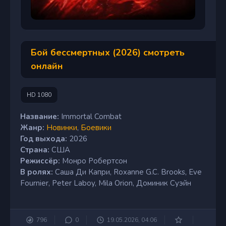
Бой бессмертных (2026) смотреть
онлайн
HD 1080
Название:
Immortal Combat
Жанр:
Новинки
,
Боевики
Год выхода:
2026
Страна:
США
Режиссёр:
Монро Робертсон
В ролях:
Саша Ди Капри, Roxanne G.C. Brooks, Eve
Fournier, Peter Laboy, Mila Orion, Доминик Суэйн
796
0
19.05.2026, 04:06